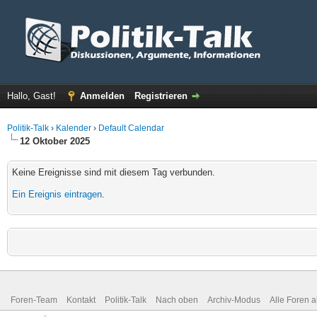
Hallo, Gast!
Anmelden
Registrieren
Politik-Talk
›
Kalender
›
Default Calendar
12 Oktober 2025
Keine Ereignisse sind mit diesem Tag verbunden.
Ein Ereignis eintragen
.
Foren-Team
Kontakt
Politik-Talk
Nach oben
Archiv-Modus
Alle Foren 